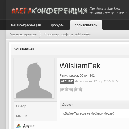
мегаконференция
форумы
пользователи
Мегаконференция
Просмотр профиля: WilsliamFek
WilsliamFek
WilsliamFek
Регистрация: 30 окт 2024
Активность: 12 апр 2025 10:59
OFFLINE
Друзья
Обзор
WilsliamFek еще не добавил друзей
Мысли
Друзья