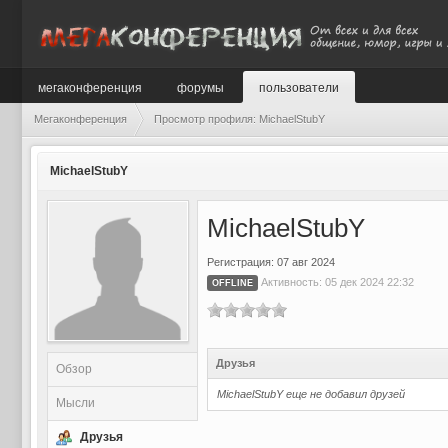
мегаконференция
форумы
пользователи
Мегаконференция
Просмотр профиля: MichaelStubY
MichaelStubY
MichaelStubY
Регистрация: 07 авг 2024
Активность: 05 дек 2024 22:32
OFFLINE
Друзья
Обзор
MichaelStubY еще не добавил друзей
Мысли
Друзья