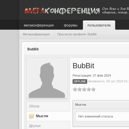
мегаконференция
форумы
пользователи
Мегаконференция
Просмотр профиля: BubBit
BubBit
BubBit
Регистрация: 27 фев 2024
Активность: 02 окт 2024 01:
OFFLINE
Мысли
Обзор
Мысли
Нет изменений статуса
Друзья