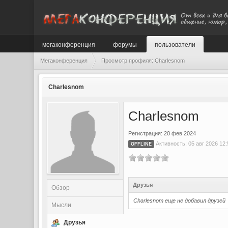
мегаконференция
форумы
пользователи
Мегаконференция
Просмотр профиля: Charlesnom
Charlesnom
Charlesnom
Регистрация: 20 фев 2024
Активность: 05 авг 2026 12:
OFFLINE
Друзья
Обзор
Charlesnom еще не добавил друзей
Мысли
Друзья