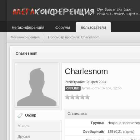
мегаконференция
форумы
пользователи
Мегаконференция
Просмотр профиля: Charlesnom
Charlesnom
Charlesnom
Регистрация: 20 фев 2024
Активность: Вчера, 12:56
OFFLINE
Статистика
Обзор
Группа:
Недавно зарегисти
Мысли
Сообщений:
185 (0,21 в день)
Друзья