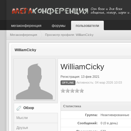
мегаконференция
форумы
пользователи
Мегаконференция
Просмотр профиля: WilliamCicky
WilliamCicky
WilliamCicky
Регистрация: 13 фев 2021
Активность: 04 мар 2026 10:03
OFFLINE
Статистика
Обзор
Группа:
Неактивированные
Мысли
Сообщений:
0 (0 в день)
Друзья