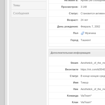
Активен в:
Архив
(86 сообщени
Темы
Просмотров:
3 148
Сообщения
Статус:
Становится активен
Возраст:
24 лет
День рождения:
Февраль 7, 2002
Пол
Мужчина
Город
Ташкент
Дополнительная информация
Steam
Aesthetick_of_the_
Вконтакте
https://vk.com/id354
Статус
В конце концов сре
Имя
Тимур
Ник
Aesthetick_of_the_
Команда
ViaTeam^
Клан
ViaTeam^