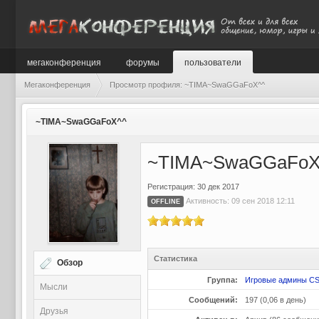
мегаконференция
форумы
пользователи
Мегаконференция
Просмотр профиля: ~TIMA~SwaGGaFoX^^
~TIMA~SwaGGaFoX^^
~TIMA~SwaGGaFoX
Регистрация: 30 дек 2017
Активность: 09 сен 2018 12:11
OFFLINE
Статистика
Обзор
Группа:
Игровые админы CS
Мысли
Сообщений:
197 (0,06 в день)
Друзья