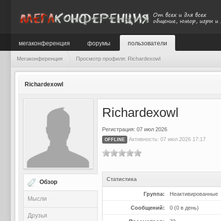
мегаконференция
форумы
пользователи
Мегаконференция
Просмотр профиля: Richardexowl
Richardexowl
Richardexowl
Регистрация: 07 июл 2026
Активность: 07 июл 2026 17:17
OFFLINE
Статистика
Обзор
Группа:
Неактивированные
Мысли
Сообщений:
0 (0 в день)
Друзья