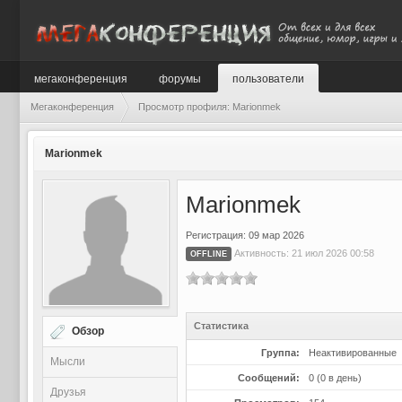
мегаконференция
форумы
пользователи
Мегаконференция
Просмотр профиля: Marionmek
Marionmek
Marionmek
Регистрация: 09 мар 2026
Активность: 21 июл 2026 00:58
OFFLINE
Статистика
Обзор
Группа:
Неактивированные
Мысли
Сообщений:
0 (0 в день)
Друзья