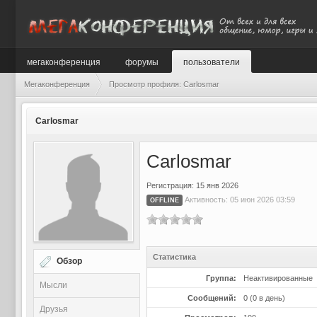
мегаконференция
форумы
пользователи
Мегаконференция
Просмотр профиля: Carlosmar
Carlosmar
Carlosmar
Регистрация: 15 янв 2026
Активность: 05 июн 2026 03:59
OFFLINE
Статистика
Обзор
Группа:
Неактивированные
Мысли
Сообщений:
0 (0 в день)
Друзья