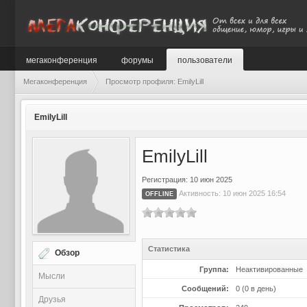
мегаконференция
форумы
пользователи
Мегаконференция
Просмотр профиля: EmilyLill
EmilyLill
EmilyLill
Регистрация: 10 июн 2025
Активность: 10 июн 2025 16:54
OFFLINE
Статистика
Обзор
Группа:
Неактивированные
Мысли
Сообщений:
0 (0 в день)
Друзья