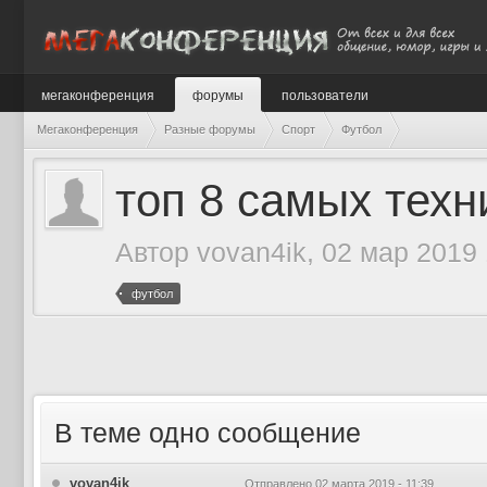
мегаконференция
форумы
пользователи
Мегаконференция
Разные форумы
Спорт
Футбол
топ 8 самых техн
Автор
vovan4ik
, 02 мар 2019 
футбол
В теме одно сообщение
vovan4ik
Отправлено
02 марта 2019 - 11:39