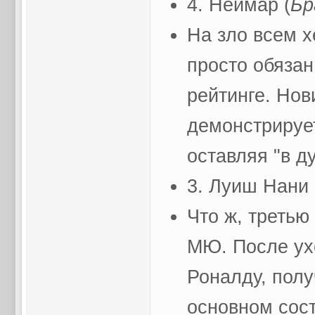
4. Неймар (
Бр
На зло всем х
просто обязан
рейтинге. Нов
демонстрируе
оставляя "в д
3. Луиш Нани 
Что ж, третью
МЮ. После ух
Роналду, полу
основном сос