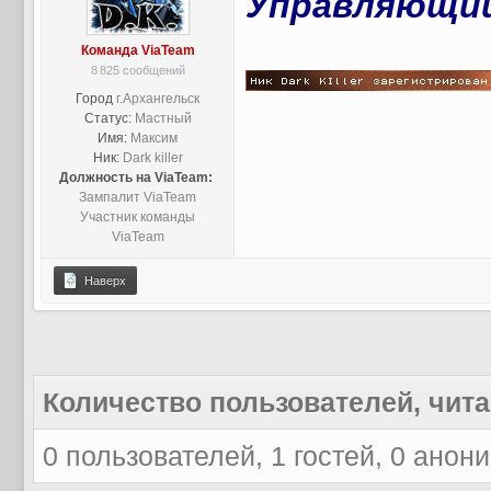
Управляющий
Команда ViaTeam
8 825 сообщений
Город
г.Архангельск
Статус:
Мастный
Имя:
Максим
Ник:
Dark killer
Должность на ViaTeam:
Зампалит ViaTeam
Участник команды
ViaTeam
Наверх
Количество пользователей, чита
0 пользователей, 1 гостей, 0 анон