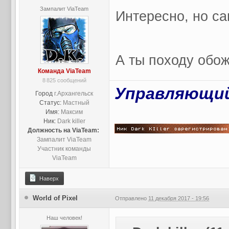
Зампалит ViaTeam
Интересно, но с
А ты походу обо
Команда ViaTeam
8 825 сообщений
Управляющий
Город
г.Архангельск
Статус:
Мастный
Имя:
Максим
Ник:
Dark killer
Должность на ViaTeam:
Зампалит ViaTeam
Участник команды
ViaTeam
Наверх
World of Pixel
Отправлено
11 декабря 2017 - 19:56
Наш человек!