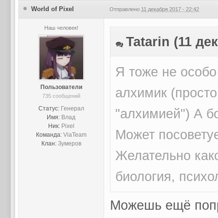
World of Pixel
Отправлено
11 декабря 2017 - 22:42
Наш человек!
Tatarin (11 де
Я тоже не особо
Пользователи
алхимик (просто
735 сообщений
Статус:
Генерал
"алхимией") А б
Имя:
Влад
Ник:
Pixel
Может посоветуе
Команда:
ViaTeam
Клан:
Зумеров
Желательно како
биология, психо
Можешь ещё попр