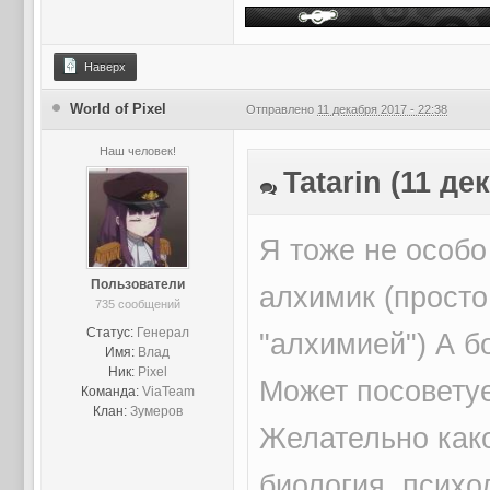
Наверх
World of Pixel
Отправлено
11 декабря 2017 - 22:38
Наш человек!
Tatarin (11 де
Я тоже не особо
Пользователи
алхимик (просто
735 сообщений
Статус:
Генерал
"алхимией") А б
Имя:
Влад
Ник:
Pixel
Может посоветуе
Команда:
ViaTeam
Клан:
Зумеров
Желательно како
биология, психо