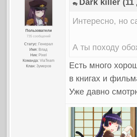
Dark killer (1
Интересно, но 
Пользователи
735 сообщений
Статус:
Генерал
А ты походу об
Имя:
Влад
Ник:
Pixel
Команда:
ViaTeam
Есть много хоро
Клан:
Зумеров
в книгах и фильм
Уже давно смотр