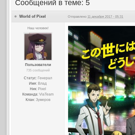
Сообщений в теме: 5
World of Pixel
Отправлено
11 декабря 2017 - 05:31
Наш человек!
Пользователи
735 сообщений
Статус:
Генерал
Имя:
Влад
Ник:
Pixel
Команда:
ViaTeam
Клан:
Зумеров