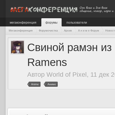
мегаконференция
форумы
пользователи
Мегаконференция
Форумочистка
Архив
А н и м е Форум
Новост
Свиной рамэн из 
Ramens
Автор
World of Pixel
, 11 дек 
Anime
Аниме