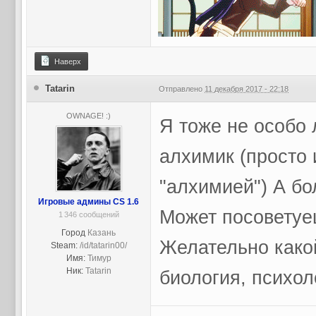
Наверх
Tatarin
Отправлено
11 декабря 2017 - 22:18
OWNAGE! :)
Я тоже не особо 
алхимик (просто 
"алхимией") А бо
Игровые админы CS 1.6
Может посоветуеш
1 346 сообщений
Город
Казань
Желательно какой
Steam:
/id/tatarin00/
Имя:
Тимур
Ник:
Tatarin
биология, психол