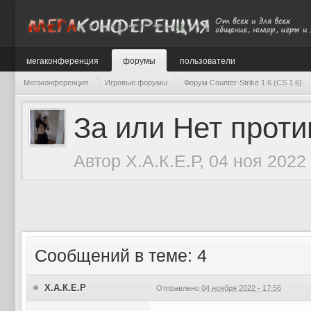
мегаконференция
форумы
пользователи
Мегаконференция
Игровые форумы
Форум Counter-Strike 1.6 (CS 1.6)
За или Нет проти
Автор
Х.А.К.Е.Р
, 04 ноя 2022
Сообщений в теме: 4
Х.А.К.Е.Р
Отправлено
04 ноября 2022 - 17:56