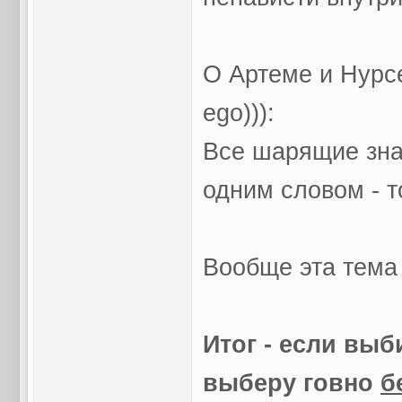
О Артеме и Нурсе
ego))):
Все шарящие зна
одним словом - то
Вообще эта тема 
Итог - если выб
выберу говно
б