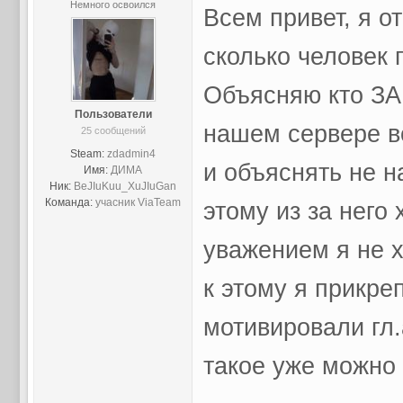
Немного освоился
Всем привет, я о
сколько человек
Объясняю кто ЗА 
Пользователи
нашем сервере во
25 сообщений
Steam:
zdadmin4
и объяснять не на
Имя:
ДИМА
Ник:
BeJIuKuu_XuJIuGan
Команда:
учасник ViaTeam
этому из за него
уважением я не х
к этому я прикре
мотивировали гл.
такое уже можно 