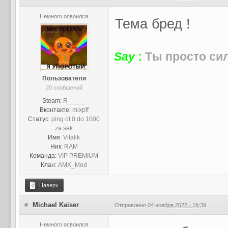
Немного освоился
Тема бред !
Say
:
Ты просто си
Пользователи
20 сообщений
Steam:
R_____
Вконтакте:
mixpff
Статус:
ping ot 0 do 1000
za sek
Имя:
Vitalik
Ник:
RAM
Команда:
VIP PREMIUM
Клан:
AMX_Mod
Наверх
Michael Kaiser
Отправлено
04 ноября 2022 - 19:39
Немного освоился