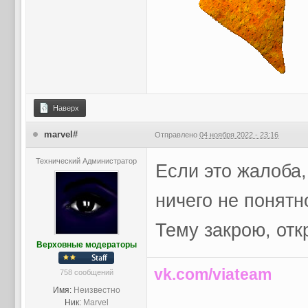
Наверх
marvel#
Отправлено
04 ноября 2022 - 23:16
Технический Администратор
Если это жалоба,
ничего не понятн
Тему закрою, отк
Верховные модераторы
vk.com/viateam
758 сообщений
Имя:
Неизвестно
Ник:
Marvel