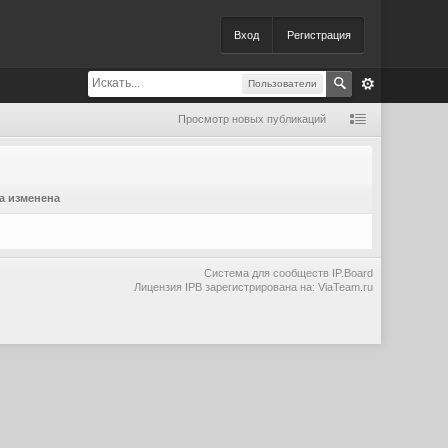
Вход
Регистрация
Пользователи
Просмотр новых публикаций
а изменена
Система для сообществ
IP.Board
Лицензия IPB зарегистрирована на: ViaTeam.ru