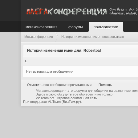
мегаконференция
форумы
пользователи
Мегаконференция
История изменения имен пользователя
История изменения имен для: Robertpal
С
Нет истории для отображения
Отметить все сообщения прочитанными
Помощь
Мегаконференция - это форумы для общения на различные тем
Здесь можно обсудить все обо всем и не только!
ViaTeam.net - игровая социальная сеть
При поддержке
ViaTeam (ВиаТим.ру)
.