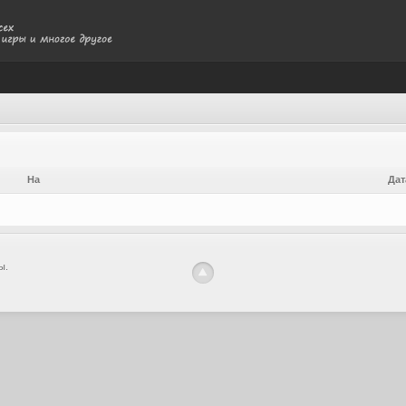
На
Дат
ы.