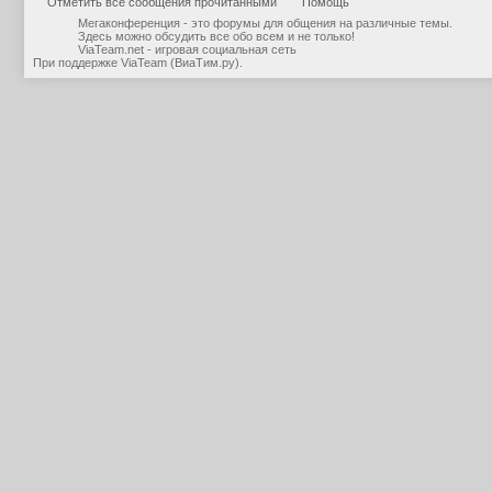
Отметить все сообщения прочитанными
Помощь
Мегаконференция - это форумы для общения на различные темы.
Здесь можно обсудить все обо всем и не только!
ViaTeam.net - игровая социальная сеть
При поддержке
ViaTeam (ВиаТим.ру)
.