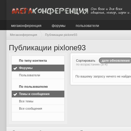
мегаконференция
форумы
пользователи
Мегаконференция
Публикации pixlone93
Публикации pixlone93
По типу контента
Сортировать
дате обновления
по возрастанию (а-я)
Форумы
Пользователи
По вашему запросу ничего не найде
По пользователю
Темы и сообщения
Все темы
Все сообщения