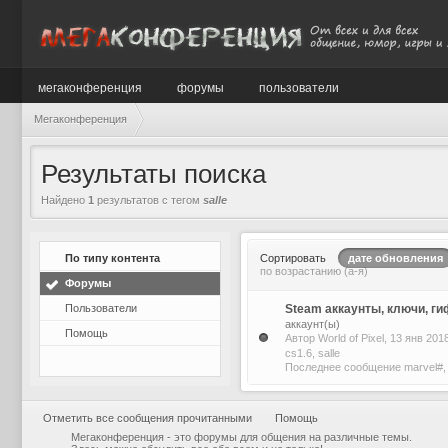
мегаконференция
форумы
пользователи
Мегаконференция
Результаты поиска
Найдено
1
результатов с тегом
salle
По типу контента
Сортировать
дате обновления
по возрастанию (а-я)
Форумы
Пользователи
Steam аккаунты, ключи, г
аккаунт(ы)
Помощь
Автор
World of Pixel
, 13 янв 20
cs1.6
,
salle
Последнее сообщение
marvel#
Отметить все сообщения прочитанными
Помощь
Мегаконференция - это форумы для общения на различные темы.