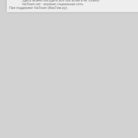
Здесь можно обсудить все обо всем и не только!
ViaTeam.net - игровая социальная сеть
При поддержке
ViaTeam (ВиаТим.ру)
.