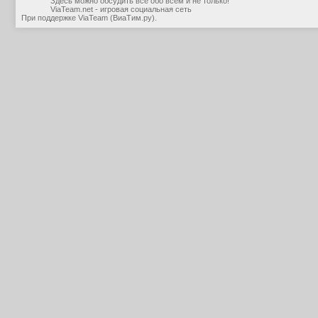
Здесь можно обсудить все обо всем и не только!
ViaTeam.net - игровая социальная сеть
При поддержке
ViaTeam (ВиаТим.ру)
.