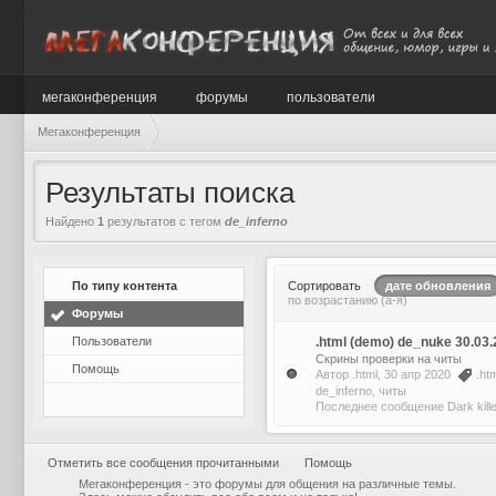
мегаконференция
форумы
пользователи
Мегаконференция
Результаты поиска
Найдено
1
результатов с тегом
de_inferno
По типу контента
Сортировать
дате обновления
по возрастанию (а-я)
Форумы
Пользователи
.html (demo) de_nuke 30.03.
Скрины проверки на читы
Помощь
Автор
.html
, 30 апр 2020
.ht
de_inferno
,
читы
Последнее сообщение
Dark kille
Отметить все сообщения прочитанными
Помощь
Мегаконференция - это форумы для общения на различные темы.