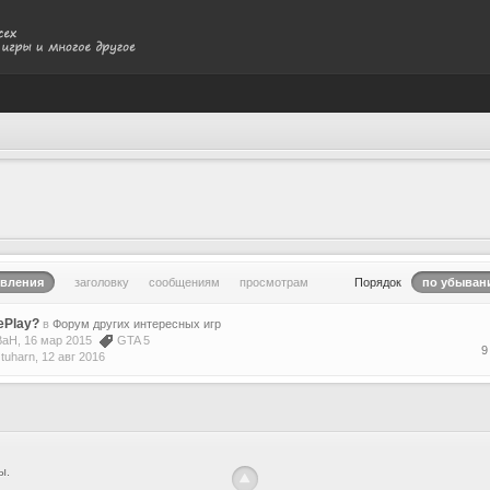
овления
заголовку
сообщениям
просмотрам
Порядок
по убывани
ePlay?
в
Форум других интересных игр
BaH
, 16 мар 2015
GTA 5
9
е
tuharn
,
12 авг 2016
ы.