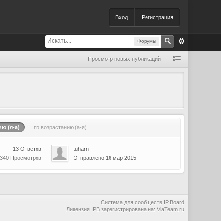
Вход
Регистрация
Форумы
Просмотр новых публикаций
ю (я-а)
по возрастанию (а-я)
13 Ответов
tuharn
 340 Просмотров
Отправлено 16 мар 2015
Система для сообществ
IP.Board
Лицензия IPB зарегистрирована на: ViaTeam.ru