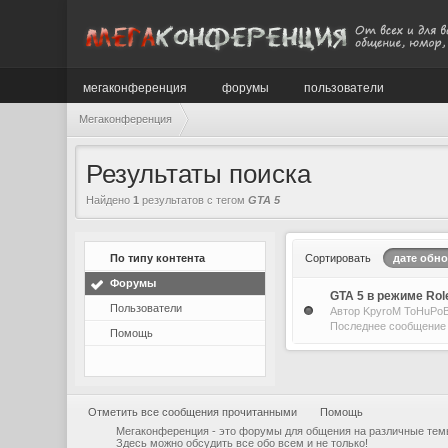
мегаконференция
форумы
пользователи
Мегаконференция
Результаты поиска
Найдено
1
результатов с тегом
GTA 5
По типу контента
Сортировать
дате обн
Форумы
GTA 5 в режиме Rol
Пользователи
Автор
KpyroM ToHuPo
Последнее сообщени
Помощь
Отметить все сообщения прочитанными
Помощь
Мегаконференция - это форумы для общения на различные тем
Здесь можно обсудить все обо всем и не только!