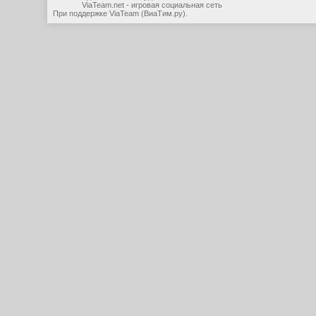
ViaTeam.net - игровая социальная сеть
При поддержке
ViaTeam (ВиаТим.ру)
.