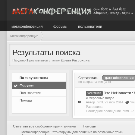
мегаконференция
форумы
пользователи
Мегаконференция
Результаты поиска
Найдено
1
результатов с тегом
Елена Рассохина
По типу контента
Сортировать
дате обновления
по возрастанию (а-я)
Форумы
Пользователи
Это НеНовости :
YOUTUBE
интересные видео
Помощь
Автор
.html
, 22 июн 2014
Yo
Рассохина
Последнее сообщение
.html
,
22
Отметить все сообщения прочитанными
Помощь
Мегаконференция - это форумы для общения на различные темы.