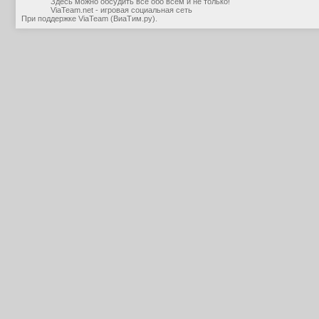
Здесь можно обсудить все обо всем и не только!
ViaTeam.net - игровая социальная сеть
При поддержке
ViaTeam (ВиаТим.ру)
.