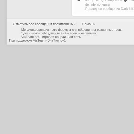
Автор
.html
, 30 апр 2020
.ht
de_inferno
,
читы
Последнее сообщение
Dark kille
Отметить все сообщения прочитанными
Помощь
Мегаконференция - это форумы для общения на различные темы.
Здесь можно обсудить все обо всем и не только!
ViaTeam.net - игровая социальная сеть
При поддержке
ViaTeam (ВиаТим.ру)
.