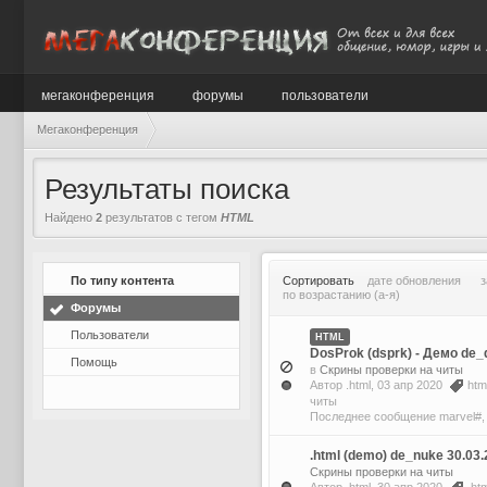
мегаконференция
форумы
пользователи
Мегаконференция
Результаты поиска
Найдено
2
результатов с тегом
HTML
По типу контента
Сортировать
дате обновления
з
по возрастанию (а-я)
Форумы
Пользователи
HTML
DosProk (dsprk) - Демо de_
Помощь
в
Скрины проверки на читы
Автор
.html
, 03 апр 2020
htm
читы
Последнее сообщение
marvel#
.html (demo) de_nuke 30.03.
Скрины проверки на читы