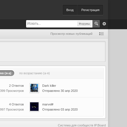
Вход
Регистрация
Форумы
Просмотр новых публикаций
ю (я-а)
по возрастанию (а-я)
2 Ответов
Dark killer
 399 Просмотров
Отправлено 30 апр 2020
4 Ответов
marvel#
 997 Просмотров
Отправлено 03 апр 2020
Система для сообществ
IP.Board