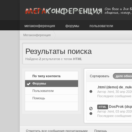
мегаконференция
форумы
пользователи
Мегаконференция
Результаты поиска
Найдено
2
результатов с тегом
HTML
По типу контента
Сортировать
дате обн
Форумы
.html (demo) de_nuk
Пользователи
Автор
.html
, 30 апр 20
Последнее сообщени
Помощь
DosProk (dsp
HTML
Автор
.html
, 03 апр 20
Последнее сообщени
Отметить все сообщения прочитанными
Помощь