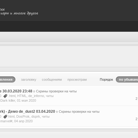
овления
заголовку
сообщениям
просмотрам
Порядок
по убывани
e 30.03.2020 23:48
в
Скрины проверки на читы
20
.html
,
HTML
,
de_inferno
,
читы
2
е
Dark killer
,
01 мая 2020
rk) - Демо de_dust2 03.04.2020
в
Скрины проверки на читы
20
html
,
DosProk
,
dsprk
,
читы
2
е
marvel#
,
04 апр 2020