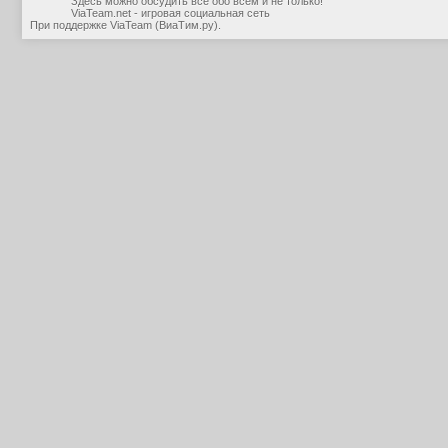
Здесь можно обсудить все обо всем и не только!
ViaTeam.net - игровая социальная сеть
При поддержке
ViaTeam (ВиаТим.ру)
.