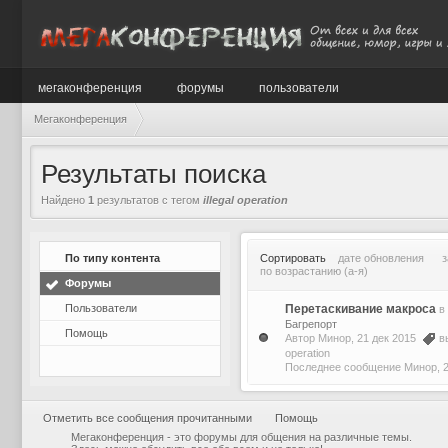
мегаконференция
форумы
пользователи
Мегаконференция
Результаты поиска
Найдено
1
результатов с тегом
illegal operation
По типу контента
Сортировать
дате обновления
з
по возрастанию (а-я)
Форумы
Пользователи
Перетаскивание макроса
в
Багрепорт
Помощь
Автор
Минор
, 21 дек 2015
в
operation
Последнее сообщение
Минор
,
Отметить все сообщения прочитанными
Помощь
Мегаконференция - это форумы для общения на различные темы.