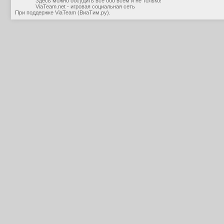
Здесь можно обсудить все обо всем и не только!
ViaTeam.net - игровая социальная сеть
При поддержке
ViaTeam (ВиаТим.ру)
.