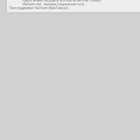
Здесь можно обсудить все обо всем и не только!
ViaTeam.net - игровая социальная сеть
При поддержке
ViaTeam (ВиаТим.ру)
.