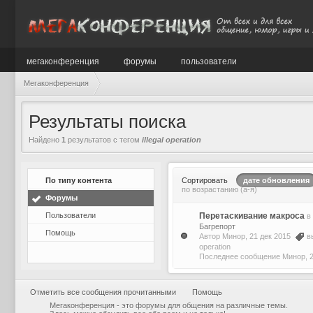
мегаконференция
форумы
пользователи
Мегаконференция
Результаты поиска
Найдено
1
результатов с тегом
illegal operation
По типу контента
Сортировать
дате обновления
по возрастанию (а-я)
Форумы
Пользователи
Перетаскивание макроса
в
Багрепорт
Помощь
Автор
Минор
, 21 дек 2015
в
operation
Последнее сообщение
Минор
,
Отметить все сообщения прочитанными
Помощь
Мегаконференция - это форумы для общения на различные темы.