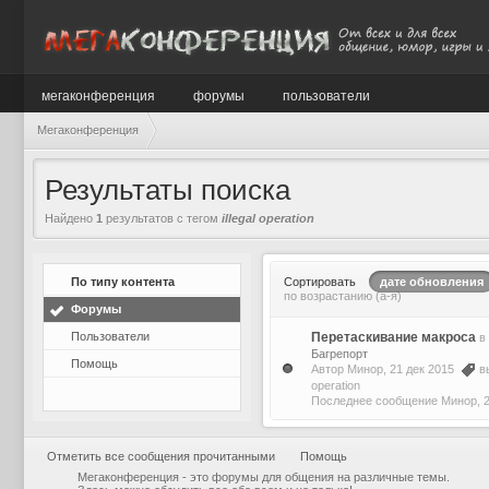
мегаконференция
форумы
пользователи
Мегаконференция
Результаты поиска
Найдено
1
результатов с тегом
illegal operation
По типу контента
Сортировать
дате обновления
по возрастанию (а-я)
Форумы
Пользователи
Перетаскивание макроса
в
Багрепорт
Помощь
Автор
Минор
, 21 дек 2015
в
operation
Последнее сообщение
Минор
,
Отметить все сообщения прочитанными
Помощь
Мегаконференция - это форумы для общения на различные темы.