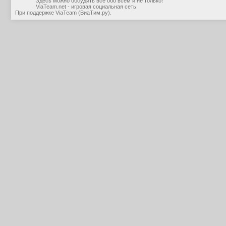
Здесь можно обсудить все обо всем и не только!
ViaTeam.net - игровая социальная сеть
При поддержке
ViaTeam (ВиаТим.ру)
.