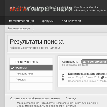
мегаконференция
форумы
пользователи
Мегаконференция
Результаты поиска
Найдено
1
результатов с тегом
Читеры
По типу контента
Сортировать
дате обновления
по возрастанию (а-я)
Форумы
Пользователи
Бaн игрокaм зa Speedhack
Автор
Erop2
, 15 мая 2017
Ч
Помощь
Последнее сообщение
.::::ViaTe
Отметить все сообщения прочитанными
Помощь
Мегаконференция - это форумы для общения на различные темы.
Здесь можно обсудить все обо всем и не только!