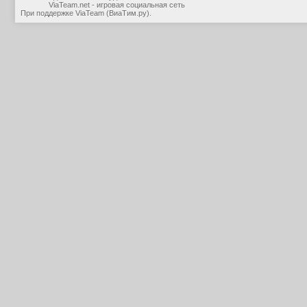
ViaTeam.net - игровая социальная сеть
При поддержке
ViaTeam (ВиаТим.ру)
.