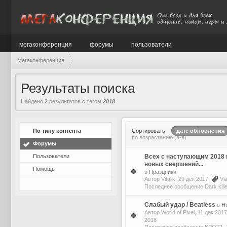
мегаконференция
форумы
пользователи
Мегаконференция
Результаты поиска
Найдено
2
результатов с тегом
2018
По типу контента
Сортировать
дате обновления
по возрастанию (а-я)
Форумы
Пользователи
Всех с наступающим 2018 
новых свершений...
Помощь
в
Праздники
Автор
Vitalik
, 29 дек 2017
Vi
Последнее сообщение
Dark kille
Слабый удар / Beatless
в
Н
Автор
World of Pixel
, 11 дек 20
2018